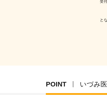
受
と
POINT
いづみ医