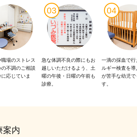
03
04
や職場のストレス
急な体調不良の際にもお
一滴の採血で行
心の不調のご相談
越しいただけるよう、土
ルギー検査を導
身に応じていま
曜の午後・日曜の午前も
が苦手な幼児で
診療。
す。
療案内