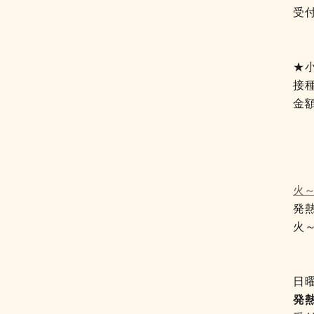
受
午
午
★
接
金額
1
3
3
火
発
火
日
発